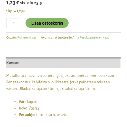
1,23
€
sis. alv 25,5
1 kpl = 1,23 €
Lisää ostoskoriin
Osasto:
Purjerenkaat
Avainsanat tuotteelle
Anja Pesola
,
purjerenkaat
Kuvaus
Metalloitu, muovinen purjerengas, joka asennetaan verhoon käsin.
Rengas koostuu kahdesta puolikkaasta, jotka painetaan toisiaan
vasten. Ulkohalkaisija on 55mm ja sisähalkaisija 35mm.
Väri:
kupari
Koko:
Ø55/35
Pesuohje:
käsinpesu 30 astetta