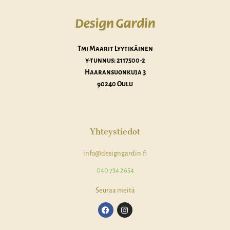
Tmi Maarit Lyytikäinen
y-tunnus:
2117500-2
Haaransuonkuja 3
90240 Oulu
Yhteystiedot
info@designgardin.fi
040 734 2654
Seuraa meitä
F
I
a
n
c
s
e
t