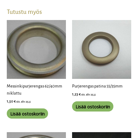
Tutustu myös
Messinkipurjerengas 62/40mm
Purjerengas patina 55/35mm
niklattu
1,23
€
sis. alv 25,5
1,50
€
sis. alv 25,5
Lisää ostoskoriin
Lisää ostoskoriin