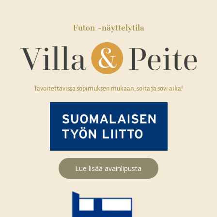
b
a
o
g
o
r
Futon -näyttelytila
k
a
m
Tavoitettavissa sopimuksen mukaan, soita ja sovi aika!
Lue lisää avainlipusta