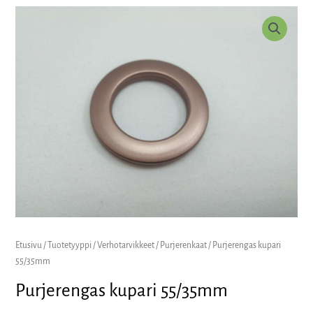
Purjerengas
kupari
55/35mm
määrä
Etusivu
/
Tuotetyyppi
/
Verhotarvikkeet
/
Purjerenkaat
/ Purjerengas kupari
55/35mm
Purjerengas kupari 55/35mm