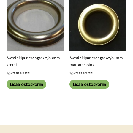
Messinkipurjerengas 62/40mm
Messinkipurjerengas 62/40mm
kromi
mattamessinki
1,50
€
1,50
€
sis. alv 25,5
sis. alv 25,5
Lisää ostoskoriin
Lisää ostoskoriin