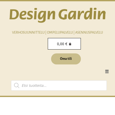
Siirry
sisältöön
VERHOSUUNNITTELU | OMPELUPALVELU | ASENNUSPALVELU
0,00
€
Oma tili
Men
Products
search