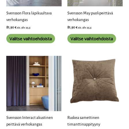
valinnat
valinna
tuotteen
tuottee
Svensson Flora läpikuultava
Svensson May puolipeittävä
sivulla.
sivulla.
verhokangas
verhokangas
81,90
€
81,90
€
sis. alv 25,5
sis. alv 25,5
Valitse vaihtoehdoista
Valitse vaihtoehdoista
Tällä
tuotteella
on
useampi
muunnelma.
Voit
tehdä
valinnat
tuotteen
Svensson Interact akustinen
Ruskea samettinen
sivulla.
peittävä verhokangas
timanttinappityyny