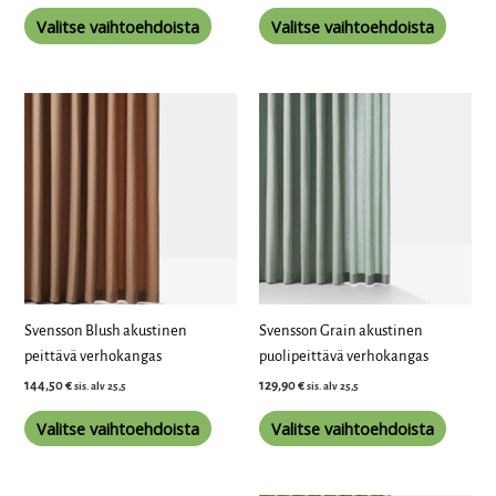
Valitse vaihtoehdoista
Valitse vaihtoehdoista
Tällä
Tällä
tuotteella
tuottee
on
on
useampi
useamp
muunnelma.
muunne
Voit
Voit
tehdä
tehdä
valinnat
valinna
tuotteen
tuottee
Svensson Blush akustinen
Svensson Grain akustinen
sivulla.
sivulla.
peittävä verhokangas
puolipeittävä verhokangas
144,50
€
129,90
€
sis. alv 25,5
sis. alv 25,5
Valitse vaihtoehdoista
Valitse vaihtoehdoista