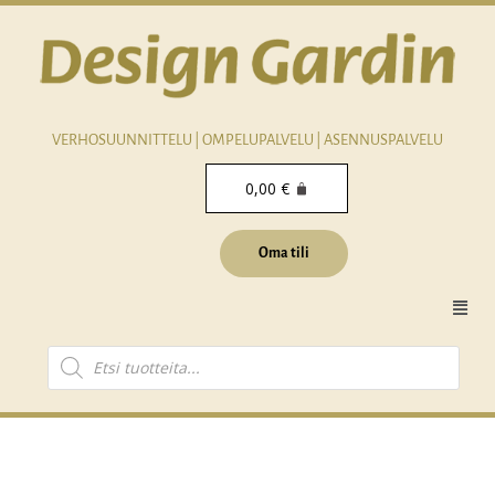
Siirry
sisältöön
VERHOSUUNNITTELU | OMPELUPALVELU | ASENNUSPALVELU
0,00
€
Oma tili
Men
Products
search