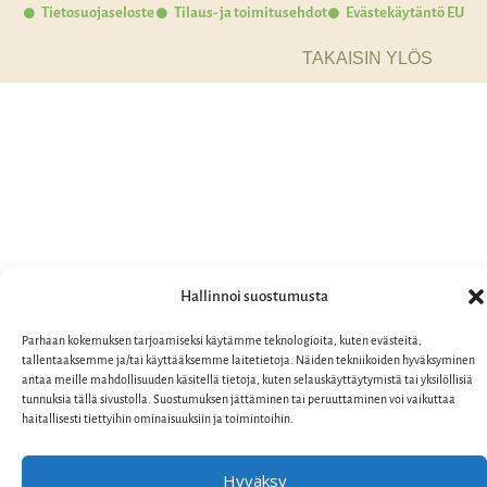
Tietosuojaseloste
Tilaus- ja toimitusehdot
Evästekäytäntö EU
TAKAISIN YLÖS
Hallinnoi suostumusta
Parhaan kokemuksen tarjoamiseksi käytämme teknologioita, kuten evästeitä,
tallentaaksemme ja/tai käyttääksemme laitetietoja. Näiden tekniikoiden hyväksyminen
antaa meille mahdollisuuden käsitellä tietoja, kuten selauskäyttäytymistä tai yksilöllisiä
tunnuksia tällä sivustolla. Suostumuksen jättäminen tai peruuttaminen voi vaikuttaa
haitallisesti tiettyihin ominaisuuksiin ja toimintoihin.
Hyväksy