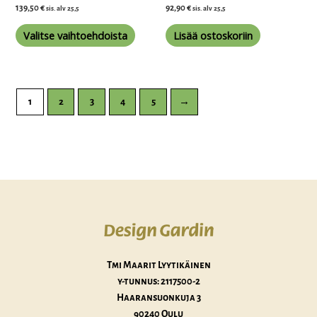
139,50
€
92,90
€
sis. alv 25,5
sis. alv 25,5
Valitse vaihtoehdoista
Lisää ostoskoriin
1
2
3
4
5
→
Tmi Maarit Lyytikäinen
y-tunnus:
2117500-2
Haaransuonkuja 3
90240 Oulu